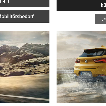
kü
 Mobilitätsbedarf
Je