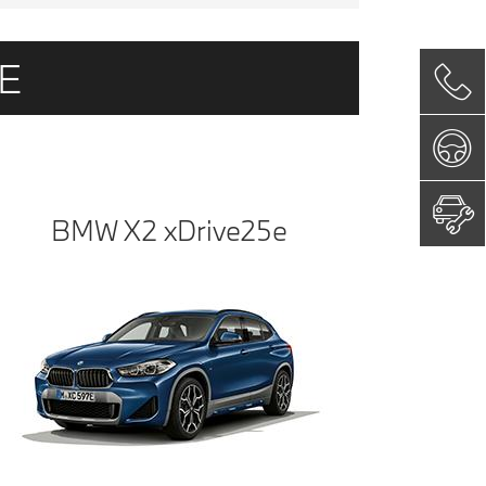
E
BMW X2
x
D
rive
25
e