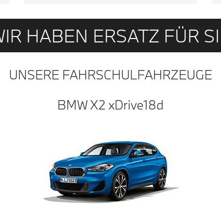
WIR HABEN ERSATZ FÜR SI
UNSERE FAHRSCHULFAHRZEUGE
BMW X2
x
D
rive
18
d