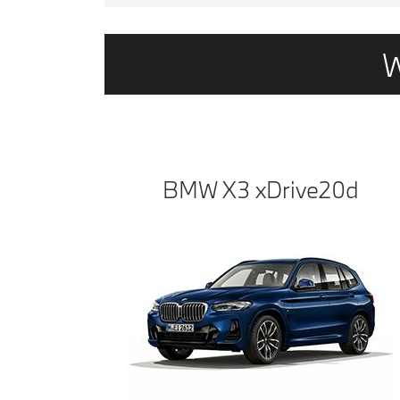
BMW X3
x
D
rive
20
d