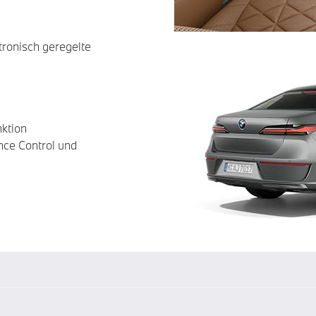
tronisch geregelte
ktion
ance Control und