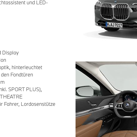
ichtassistent und LED-
 Display
ion
ptik, hinterleuchtet
den Fondtüren
em
kl. SPORT PLUS),
, THEATRE
ür Fahrer, Lordosenstütze